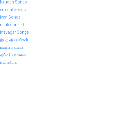
urugan Songs
erumal Songs
ivan Songs
ncategorized
inayagar Songs
ற்புத ஆலயங்கள்
ாவடிப் பாடல்கள்
ெய்வப் பாமாலை
ாடல் வரிகள்