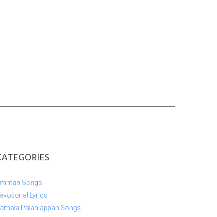
CATEGORIES
mman Songs
evotional Lyrics
amala Palaniappan Songs