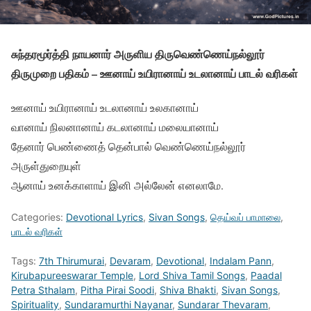
சுந்தரமூர்த்தி நாயனார் அருளிய திருவெண்ணெய்நல்லூர்
திருமுறை பதிகம் – ஊனாய் உயிரானாய் உடலானாய் பாடல் வரிகள்
ஊனாய் உயிரானாய் உடலானாய் உலகானாய்
வானாய் நிலனானாய் கடலானாய் மலையானாய்
தேனார் பெண்ணைத் தென்பால் வெண்ணெய்நல்லூர்
அருள்துறையுள்
ஆனாய் உனக்காளாய் இனி அல்லேன் எனலாமே.
Categories:
Devotional Lyrics
,
Sivan Songs
,
தெய்வப் பாமாலை
,
பாடல் வரிகள்
Tags:
7th Thirumurai
,
Devaram
,
Devotional
,
Indalam Pann
,
Kirubapureeswarar Temple
,
Lord Shiva Tamil Songs
,
Paadal
Petra Sthalam
,
Pitha Pirai Soodi
,
Shiva Bhakti
,
Sivan Songs
,
Spirituality
,
Sundaramurthi Nayanar
,
Sundarar Thevaram
,