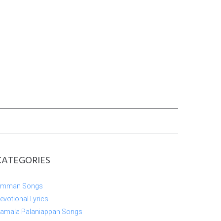
CATEGORIES
mman Songs
evotional Lyrics
amala Palaniappan Songs