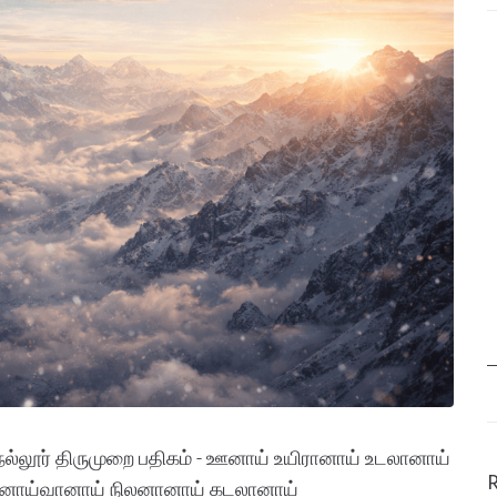
ல்லூர் திருமுறை பதிகம் - ஊனாய் உயிரானாய் உடலானாய்
ானாய்வானாய் நிலனானாய் கடலானாய்