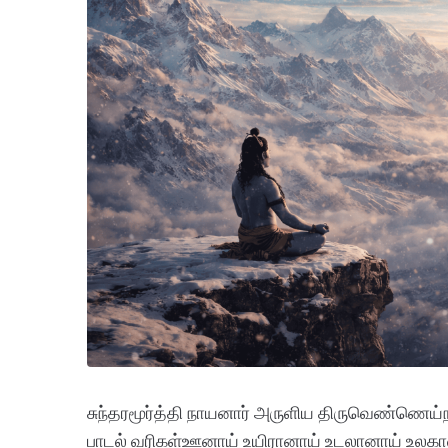
சுந்தரமூர்த்தி நாயனார் அருளிய திருவெண்ணெய்ந
பாடல் வரிகள்ஊனாய் உயிரானாய் உடலானாய் உலக