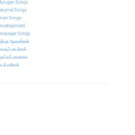
urugan Songs
erumal Songs
ivan Songs
ncategorized
inayagar Songs
ற்புத ஆலயங்கள்
ாவடிப் பாடல்கள்
ெய்வப் பாமாலை
ாடல் வரிகள்