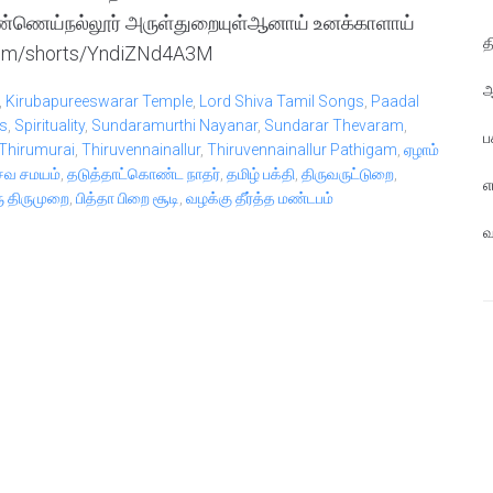
ணெய்நல்லூர் அருள்துறையுள்ஆனாய் உனக்காளாய்
த
com/shorts/YndiZNd4A3M
ஆ
,
Kirubapureeswarar Temple
,
Lord Shiva Tamil Songs
,
Paadal
s
,
Spirituality
,
Sundaramurthi Nayanar
,
Sundarar Thevaram
,
ப
Thirumurai
,
Thiruvennainallur
,
Thiruvennainallur Pathigam
,
ஏழாம்
வ சமயம்
,
தடுத்தாட்கொண்ட நாதர்
,
தமிழ் பக்தி
,
திருவருட்டுறை
,
எ
ு திருமுறை
,
பித்தா பிறை சூடி
,
வழக்கு தீர்த்த மண்டபம்
வ