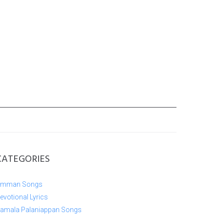
CATEGORIES
mman Songs
evotional Lyrics
amala Palaniappan Songs