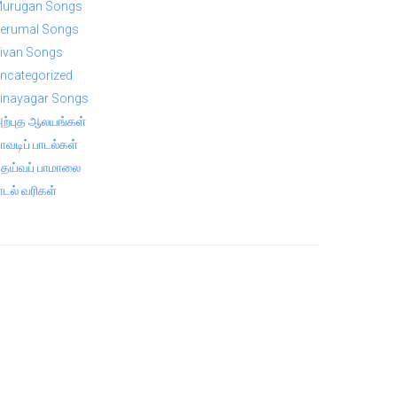
urugan Songs
erumal Songs
ivan Songs
ncategorized
inayagar Songs
ற்புத ஆலயங்கள்
ாவடிப் பாடல்கள்
ெய்வப் பாமாலை
ாடல் வரிகள்