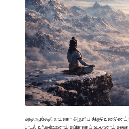
சுந்தரமூர்த்தி நாயனார் அருளிய திருவெண்ணெய்ந
பாடல் வரிகள்ஊனாய் உயிரானாய் உடலானாய் உலக