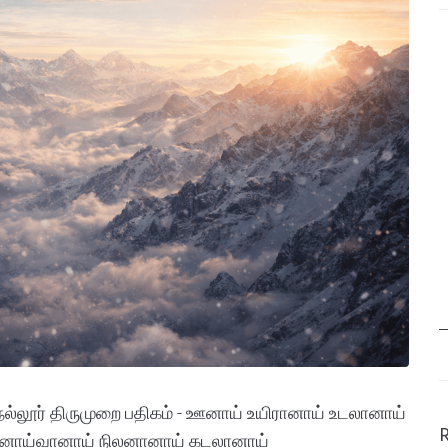
ல்லூர் திருமுறை பதிகம் - ஊனாய் உயிரானாய் உடலானாய்
ானாய்வானாய் நிலனானாய் கடலானாய்