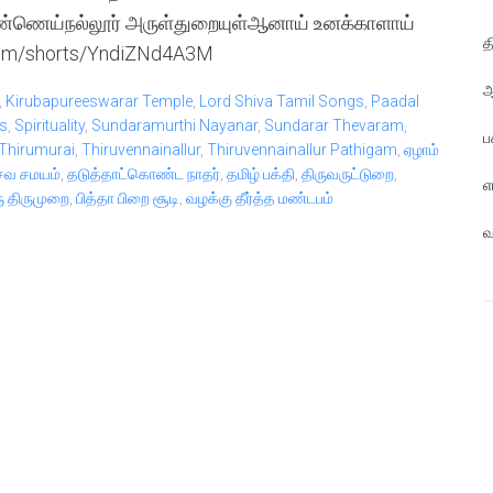
ணெய்நல்லூர் அருள்துறையுள்ஆனாய் உனக்காளாய்
த
com/shorts/YndiZNd4A3M
ஆ
,
Kirubapureeswarar Temple
,
Lord Shiva Tamil Songs
,
Paadal
s
,
Spirituality
,
Sundaramurthi Nayanar
,
Sundarar Thevaram
,
ப
Thirumurai
,
Thiruvennainallur
,
Thiruvennainallur Pathigam
,
ஏழாம்
வ சமயம்
,
தடுத்தாட்கொண்ட நாதர்
,
தமிழ் பக்தி
,
திருவருட்டுறை
,
எ
ு திருமுறை
,
பித்தா பிறை சூடி
,
வழக்கு தீர்த்த மண்டபம்
வ