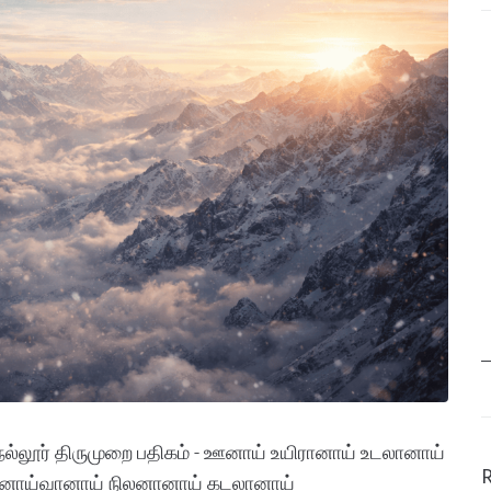
ல்லூர் திருமுறை பதிகம் - ஊனாய் உயிரானாய் உடலானாய்
ானாய்வானாய் நிலனானாய் கடலானாய்