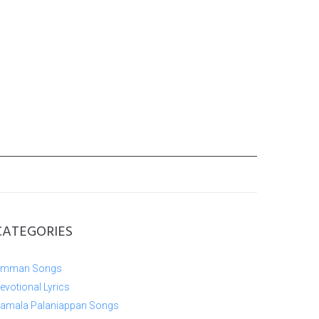
CATEGORIES
mman Songs
evotional Lyrics
amala Palaniappan Songs