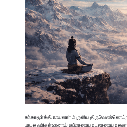
சுந்தரமூர்த்தி நாயனார் அருளிய திருவெண்ணெய்ந
பாடல் வரிகள்ஊனாய் உயிரானாய் உடலானாய் உலக