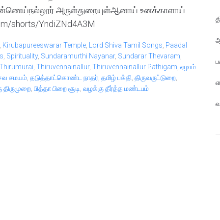
ணெய்நல்லூர் அருள்துறையுள்ஆனாய் உனக்காளாய்
த
com/shorts/YndiZNd4A3M
ஆ
,
Kirubapureeswarar Temple
,
Lord Shiva Tamil Songs
,
Paadal
s
,
Spirituality
,
Sundaramurthi Nayanar
,
Sundarar Thevaram
,
ப
Thirumurai
,
Thiruvennainallur
,
Thiruvennainallur Pathigam
,
ஏழாம்
வ சமயம்
,
தடுத்தாட்கொண்ட நாதர்
,
தமிழ் பக்தி
,
திருவருட்டுறை
,
எ
ு திருமுறை
,
பித்தா பிறை சூடி
,
வழக்கு தீர்த்த மண்டபம்
வ