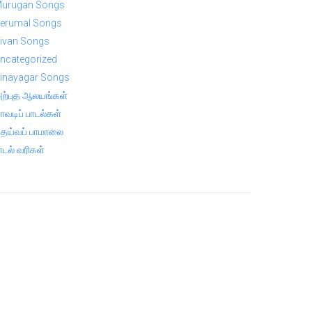
urugan Songs
erumal Songs
ivan Songs
ncategorized
inayagar Songs
ற்புத ஆலயங்கள்
ாவடிப் பாடல்கள்
ெய்வப் பாமாலை
ாடல் வரிகள்