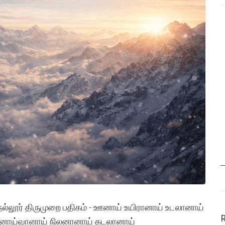
ல்லூர் திருமுறை பதிகம் - ஊனாய் உயிரானாய் உடலானாய்
ானாய்வானாய் நிலனானாய் கடலானாய்