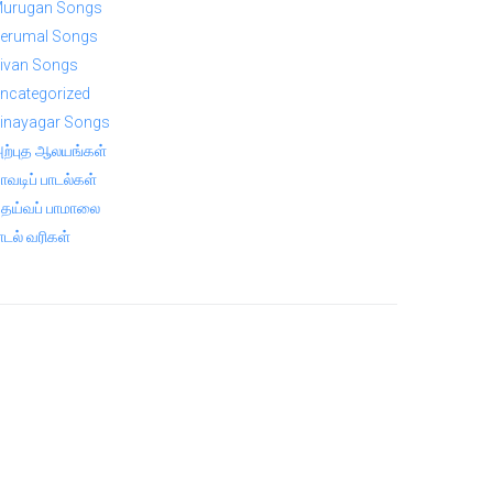
urugan Songs
erumal Songs
ivan Songs
ncategorized
inayagar Songs
ற்புத ஆலயங்கள்
ாவடிப் பாடல்கள்
ெய்வப் பாமாலை
ாடல் வரிகள்