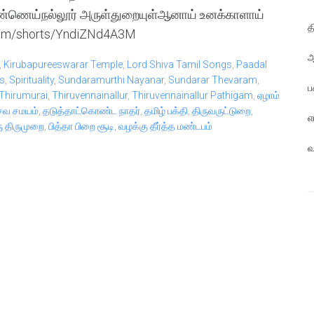
ணெய்நல்லூர் அருள்துறையுள்ஆனாய் உனக்காளாய்
த
com/shorts/YndiZNd4A3M
ஆ
,
Kirubapureeswarar Temple
,
Lord Shiva Tamil Songs
,
Paadal
s
,
Spirituality
,
Sundaramurthi Nayanar
,
Sundarar Thevaram
,
ப
Thirumurai
,
Thiruvennainallur
,
Thiruvennainallur Pathigam
,
ஏழாம்
வ சமயம்
,
தடுத்தாட்கொண்ட நாதர்
,
தமிழ் பக்தி
,
திருவருட்டுறை
,
எ
ு திருமுறை
,
பித்தா பிறை சூடி
,
வழக்கு தீர்த்த மண்டபம்
வ