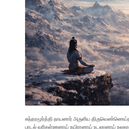
சுந்தரமூர்த்தி நாயனார் அருளிய திருவெண்ணெய்ந
பாடல் வரிகள்ஊனாய் உயிரானாய் உடலானாய் உலக