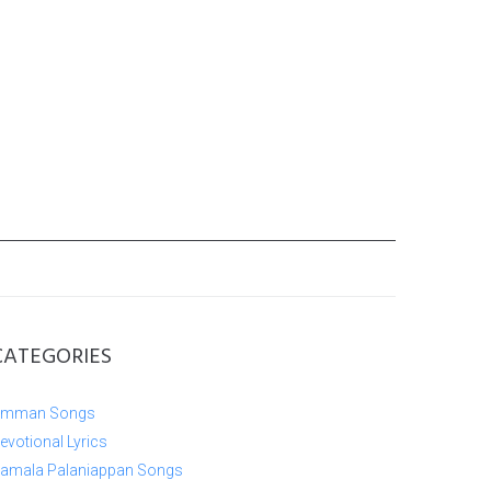
CATEGORIES
mman Songs
evotional Lyrics
amala Palaniappan Songs