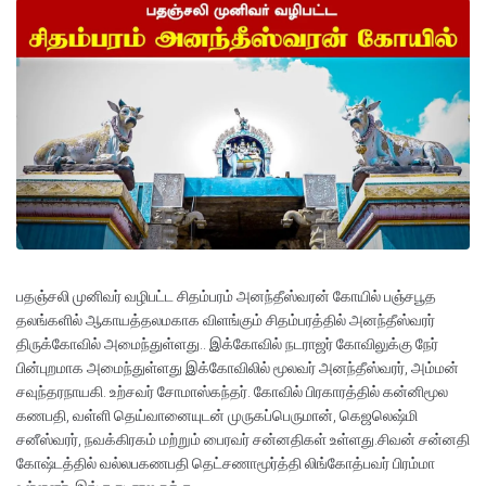
பதஞ்சலி முனிவர் வழிபட்ட சிதம்பரம் அனந்தீஸ்வரன் கோயில் பஞ்சபூத
தலங்களில் ஆகாயத்தலமகாக விளங்கும் சிதம்பரத்தில் அனந்தீஸ்வரர்
திருக்கோவில் அமைந்துள்ளது.. இக்கோவில் நடராஜர் கோவிலுக்கு நேர்
பின்புறமாக அமைந்துள்ளது இக்கோவிலில் மூலவர் அனந்தீஸ்வரர், அம்மன்
சவுந்தரநாயகி. உற்சவர் சோமாஸ்கந்தர். கோவில் பிரகாரத்தில் கன்னிமூல
கணபதி, வள்ளி தெய்வானையுடன் முருகப்பெருமான், கெஜலெஷ்மி
சனீஸ்வரர், நவக்கிரகம் மற்றும் பைரவர் சன்னதிகள் உள்ளது.சிவன் சன்னதி
கோஷ்டத்தில் வல்லபகணபதி தெட்சணாமூர்த்தி லிங்கோத்பவர் பிரம்மா