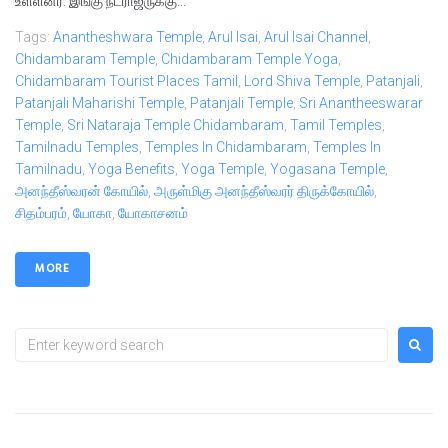
உள்ளனர். இங்கு நடராஜருக்கு...
Tags:
Anantheshwara Temple
,
Arul Isai
,
Arul Isai Channel
,
Chidambaram Temple
,
Chidambaram Temple Yoga
,
Chidambaram Tourist Places Tamil
,
Lord Shiva Temple
,
Patanjali
,
Patanjali Maharishi Temple
,
Patanjali Temple
,
Sri Anantheeswarar
Temple
,
Sri Nataraja Temple Chidambaram
,
Tamil Temples
,
Tamilnadu Temples
,
Temples In Chidambaram
,
Temples In
Tamilnadu
,
Yoga Benefits
,
Yoga Temple
,
Yogasana Temple
,
அனந்தீஸ்வரன் கோயில்
,
அருள்மிகு அனந்தீஸ்வரர் திருக்கோயில்
,
சிதம்பரம்
,
யோகா
,
யோகாசனம்
MORE