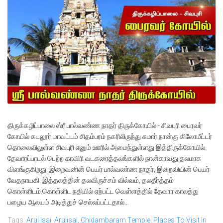
திருக்கழிப்பாலை ஸ்ரீ பால்வண்ண நாதர் திருக்கோயில் - சிவபுரி பைரவர்
கோயில் கடலூர் மாவட்டம் சிதம்பரம் நகரிலிருந்து சுமார் நான்கு கிலோமீட்டர்
தொலைவிலுள்ள சிவபுரி எனும் ஊரில் அமைந்துள்ளது இத்திருக்கோயில்.
தேவாரப்பாடல் பெற்ற காவிரி வடகரைத்தலங்களில் நான்காவது தலமாக
விளங்குகிறது. இறைவனின் பெயர் பால்வண்ண நாதர், இறைவியின் பெயர்
வேதநாயகி. இத்தலத்தின் தலவிருச்சம் வில்வம், தலதீர்த்தம்
கொள்ளிடம்.கொள்ளிட நதியில் ஏற்பட்ட வெள்ளத்தில் தேவார காலத்து
பழைய ஆலயம் அடித்துச் செல்லப்பட்டதால்...
Tags:
Arul Isai
,
Arulisai
,
Chidambaram Temple
,
Places To Visit In