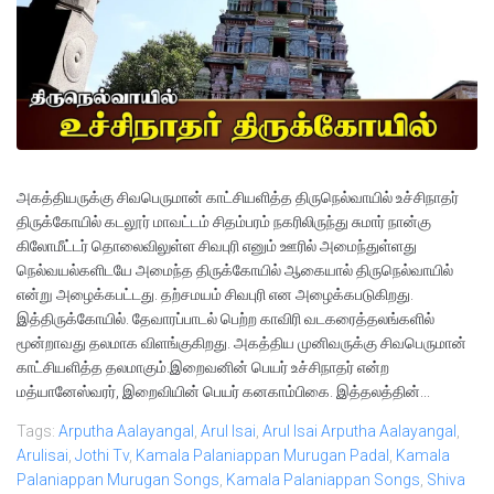
அகத்தியருக்கு சிவபெருமான் காட்சியளித்த திருநெல்வாயில் உச்சிநாதர்
திருக்கோயில் கடலூர் மாவட்டம் சிதம்பரம் நகரிலிருந்து சுமார் நான்கு
கிலோமீட்டர் தொலைவிலுள்ள சிவபுரி எனும் ஊரில் அமைந்துள்ளது
நெல்வயல்களிடயே அமைந்த திருக்கோயில் ஆகையால் திருநெல்வாயில்
என்று அழைக்கபட்டது. தற்சமயம் சிவபுரி என அழைக்கபடுகிறது.
இத்திருக்கோயில். தேவாரப்பாடல் பெற்ற காவிரி வடகரைத்தலங்களில்
மூன்றாவது தலமாக விளங்குகிறது. அகத்திய முனிவருக்கு சிவபெருமான்
காட்சியளித்த தலமாகும்.இறைவனின் பெயர் உச்சிநாதர் என்ற
மத்யானேஸ்வரர், இறைவியின் பெயர் கனகாம்பிகை. இத்தலத்தின்...
Tags:
Arputha Aalayangal
,
Arul Isai
,
Arul Isai Arputha Aalayangal
,
Arulisai
,
Jothi Tv
,
Kamala Palaniappan Murugan Padal
,
Kamala
Palaniappan Murugan Songs
,
Kamala Palaniappan Songs
,
Shiva