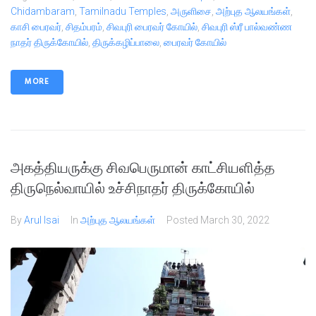
Chidambaram
,
Tamilnadu Temples
,
அருளிசை
,
அற்புத ஆலயங்கள்
,
காசி பைரவர்
,
சிதம்பரம்
,
சிவபுரி பைரவர் கோயில்
,
சிவபுரி ஸ்ரீ பால்வண்ண
நாதர் திருக்கோயில்
,
திருக்கழிப்பாலை
,
பைரவர் கோயில்
MORE
அகத்தியருக்கு சிவபெருமான் காட்சியளித்த
திருநெல்வாயில் உச்சிநாதர் திருக்கோயில்
By
Arul Isai
In
அற்புத ஆலயங்கள்
Posted
March 30, 2022