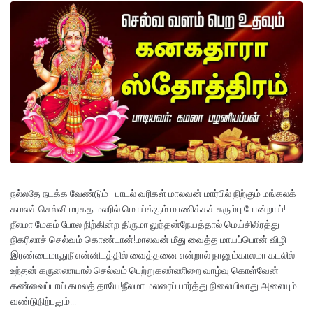
நல்லதே நடக்க வேண்டும் - பாடல் வரிகள் மாலவன் மார்பில் நிற்கும் மங்கலக்
கமலச் செல்வி!மரகத மலரில் மொய்க்கும் மாணிக்கச் சுரும்பு போன்றாய்!
நீலமா மேகம் போல நிற்கின்ற திருமா லுந்தன்நேயத்தால் மெய்சிலிரத்து
நிகரிலாச் செல்வம் கொண்டான்!மாலவன் மீது வைத்த மாயப்பொன் விழி
இரண்டைமாதுநீ என்னிடத்தில் வைத்தனை என்றால் நானும்காலமா கடலில்
உந்தன் கருணையால் செல்வம் பெற்றுகண்ணிறை வாழ்வு கொள்வேன்
கண்வைப்பாய் கமலத் தாயே!நீலமா மலரைப் பார்த்து நிலையிலாது அலையும்
வண்டுநிற்பதும்...