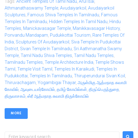
Tags:
Ancient Temples Of Tamil Nadu
,
Arul Isai
,
Athmanathaswamy Temple
,
Avudaiyarkoil
,
Avudaiyarkoil
Sculptures
,
Famous Shiva Temples In Tamilnadu
,
Famous
Temples In Tamilnadu
,
Hidden Temples In Tamil Nadu
,
Hindu
Temples
,
Manickavasagar Temple
,
Manikkavasagar History
,
Ponvandu Mandapam
,
Pudukkottai Tourism
,
Rare Temples Of
India
,
Sculptures Of Avudaiyarkoil
,
Siva Temple In Pudukottai
District
,
Sivan Temple In Tamilnadu
,
Sri Aathmanatha Swamy
Temple
,
Tamil Nadu Shiva Temples
,
Tamil Nadu Temples
,
Tamilnadu Temples
,
Temple Architecture India
,
Temple Shows
Tamil
,
Temple Visit Tamil
,
Temples In Karaikudi
,
Temples In
Pudukkottai
,
Temples In Tamilnadu
,
Thiruperundurai Sivan Koil
,
Thiruvachagam
,
Yogambigai Thayar
,
அருள்மிகு ஆத்மநாத சுவாமி
கோவில்
,
ஆவுடையார்கோயில்
,
தமிழ் கோயில்கள்
,
திருப்பெருந்துறை
,
திருவாசகம்
,
ஸ்ரீ ஆத்மநாத சுவாமி திருக்கோயில்
MORE