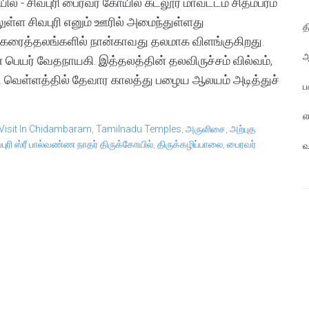
ல் - சிவபுரி பைரவர் கோயில் கடலூர் மாவட்டம் சிதம்பரம்
லுள்ள சிவபுரி எனும் ஊரில் அமைந்துள்ளது
த
வடகரைத்தலங்களில் நான்காவது தலமாக விளங்குகிறது.
ஆ
ெயர் வேதநாயகி. இத்தலத்தின் தலவிருச்சம் வில்வம்,
்ட வெள்ளத்தில் தேவார காலத்து பழைய ஆலயம் அடித்துச்
ப
எ
Visit In Chidambaram
,
Tamilnadu Temples
,
அருளிசை
,
அற்புத
புரி ஸ்ரீ பால்வண்ண நாதர் திருக்கோயில்
,
திருக்கழிப்பாலை
,
பைரவர்
வ