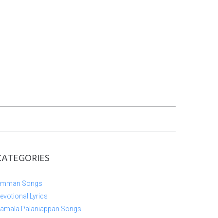
CATEGORIES
mman Songs
evotional Lyrics
amala Palaniappan Songs