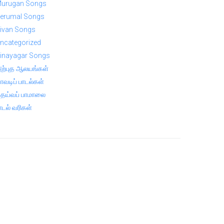
urugan Songs
erumal Songs
ivan Songs
ncategorized
inayagar Songs
ற்புத ஆலயங்கள்
ாவடிப் பாடல்கள்
ெய்வப் பாமாலை
ாடல் வரிகள்