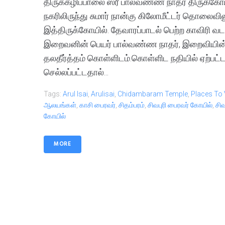
திருக்கழிப்பாலை ஸ்ரீ பால்வண்ண நாதர் திருக்கோயி
நகரிலிருந்து சுமார் நான்கு கிலோமீட்டர் தொலைவி
இத்திருக்கோயில். தேவாரப்பாடல் பெற்ற காவிரி 
இறைவனின் பெயர் பால்வண்ண நாதர், இறைவியின் ப
தலதீர்த்தம் கொள்ளிடம்.கொள்ளிட நதியில் ஏற்பட
செல்லப்பட்டதால்...
Tags:
Arul Isai
,
Arulisai
,
Chidambaram Temple
,
Places To 
ஆலயங்கள்
,
காசி பைரவர்
,
சிதம்பரம்
,
சிவபுரி பைரவர் கோயில்
,
சிவ
கோயில்
MORE