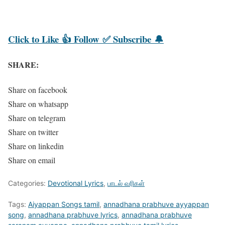
Click to
Like 👍
Follow ✅
Subscribe 🔔
SHARE:
Share on facebook
Share on whatsapp
Share on telegram
Share on twitter
Share on linkedin
Share on email
Categories:
Devotional Lyrics
,
பாடல் வரிகள்
Tags:
Aiyappan Songs tamil
,
annadhana prabhuve ayyappan
song
,
annadhana prabhuve lyrics
,
annadhana prabhuve