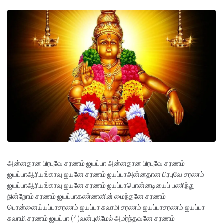
அன்னதான‌ பிரபுவே சரணம் ஐயப்பா அன்னதான‌ பிரபுவே சரணம்
ஐயப்பாஆரியங்காவு ஐயனே சரணம் ஐயப்பாஅன்னதான‌ பிரபுவே சரணம்
ஐயப்பாஆரியங்காவு ஐயனே சரணம் ஐயப்பாபொன்னடியைப் பணிந்து
நின்றோம் சரணம் ஐயப்பாகண்ணனின் மைந்தனே சரணம்
பொன்னைய்யப்பாசரணம் ஐயப்பா சுவாமி சரணம் ஐயப்பாசரணம் ஐயப்பா
சுவாமி சரணம் ஐயப்பா (4)வன்புலிமேல் அமர்ந்தவனே சரணம்