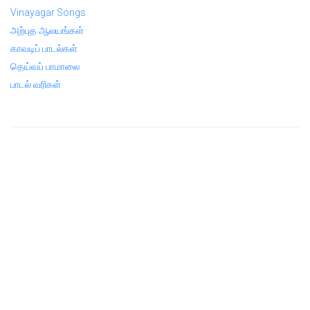
Vinayagar Songs
அற்புத ஆலயங்கள்
காவடிப் பாடல்கள்
தெய்வப் பாமாலை
பாடல் வரிகள்