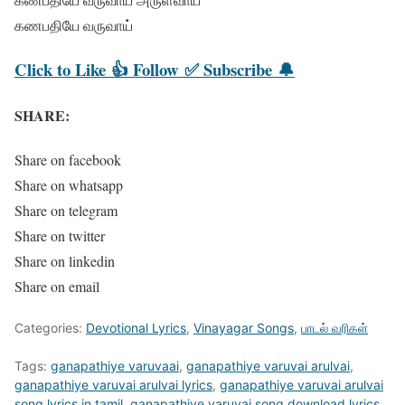
கணபதியே வருவாய்
Click to
Like 👍
Follow ✅
Subscribe 🔔
SHARE:
Share on facebook
Share on whatsapp
Share on telegram
Share on twitter
Share on linkedin
Share on email
Categories:
Devotional Lyrics
,
Vinayagar Songs
,
பாடல் வரிகள்
Tags:
ganapathiye varuvaai
,
ganapathiye varuvai arulvai
,
ganapathiye varuvai arulvai lyrics
,
ganapathiye varuvai arulvai
song lyrics in tamil
,
ganapathiye varuvai song download lyrics