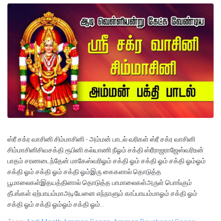
ஸ்ரீ சக்ர வாசினி சிம்மாசினி - அம்மன் பாடல் வரிகள் ஸ்ரீ சக்ர வாசினி
சிம்மாசினிசிவசக்தி ரூபினி கல்யாணி நீஓம் சக்தி ஸ்ரீராஜராஜேஸ்வரிஉன்
பாதம் சரணடைந்தேன் மாகேஸ்வரிஓம் சக்தி ஓம் சக்தி ஓம் சக்தி ஓம்ஓம்
சக்தி ஓம் சக்தி ஓம் சக்தி ஓம்இரு கைகளால் தொடுத்த
பூமாலைகள்இதயத்தினால் தொடுத்த பாமாலைகள்அருள் பொங்கும்
தீபங்கள் ஏற்பாயம்மாஅடியேனை எந்நாளும் காப்பாயம்மாஓம் சக்தி ஓம்
சக்தி ஓம் சக்தி ஓம்ஓம் சக்தி ஓம்...