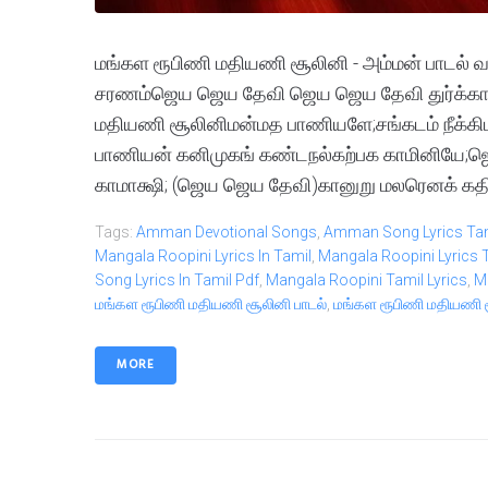
மங்கள ரூபிணி மதியணி சூலினி - அம்மன் பாடல்
சரணம்ஜெய ஜெய தேவி ஜெய ஜெய தேவி துர்க்கா
மதியணி சூலினிமன்மத பாணியளே;சங்கடம் நீக்கிட
பாணியன் கனிமுகங் கண்டநல்கற்பக காமினியே;ஜ
காமாக்ஷி; (ஜெய ஜெய தேவி)கானுறு மலரெனக் கதிர்
Tags:
Amman Devotional Songs
,
Amman Song Lyrics Ta
Mangala Roopini Lyrics In Tamil
,
Mangala Roopini Lyrics T
Song Lyrics In Tamil Pdf
,
Mangala Roopini Tamil Lyrics
,
M
மங்கள ரூபிணி மதியணி சூலினி பாடல்
,
மங்கள ரூபிணி மதியணி ச
MORE