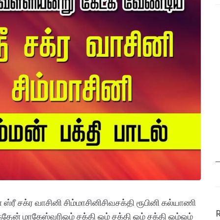
ள் ஸ்ரீ சக்ர வாசினி சிம்மாசினிசிவசக்தி ரூபினி கல்யாணி
தேன் மாகேஸ்வரிஓம் சக்தி ஓம் சக்தி ஓம் சக்தி ஓம்ஓம்