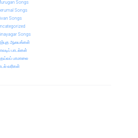
urugan Songs
erumal Songs
ivan Songs
ncategorized
inayagar Songs
ற்புத ஆலயங்கள்
ாவடிப் பாடல்கள்
ெய்வப் பாமாலை
ாடல் வரிகள்