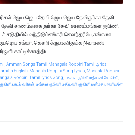
 வரிகள் ஜெய ஜெய தேவி ஜெய ஜெய தேவிதுர்கா தேவி
 தேவி சரணம்கனக துர்கா தேவி சரணம்மங்கள ரூபிணி
ச் சடுதியில் வந்திடும்சங்கரி சௌந்தரியே;கங்கண
ெயஜெய சங்கரி கௌரி க்ருபாகரிதுக்க நிவாரணி
ஒளி காட்டிக்காத்திட...
mil
,
Amman Songs Tamil
,
Managala Roobini Tamil Lyrics
,
amil In English
,
Mangala Roopini Song Lyrics
,
Mangala Roopini
angala Roopini Tamil Lyrics Song
,
மங்கள ருபினி மதியனி சோலினி
,
ூலினி பாடல் வரிகள்
,
மங்கள ரூபிணி மதியணி சூலினி மன்மத பாணியளே