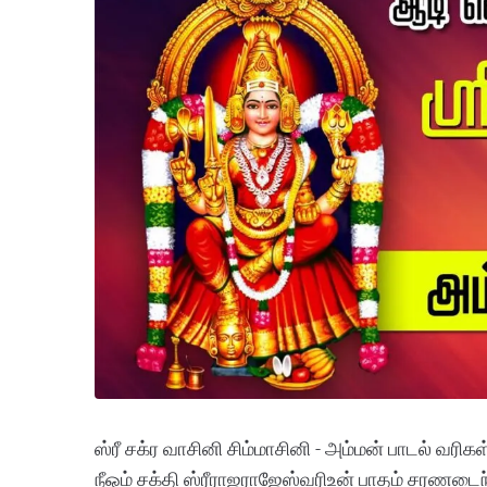
ஸ்ரீ சக்ர வாசினி சிம்மாசினி - அம்மன் பாடல் வரிக
நீஓம் சக்தி ஸ்ரீராஜராஜேஸ்வரிஉன் பாதம் சரணடைந்