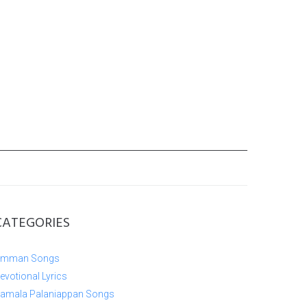
CATEGORIES
mman Songs
evotional Lyrics
amala Palaniappan Songs