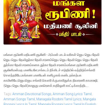
மங்கள ரூபிணி மதியணி சூலினி - அம்மன் பாடல் வரிகள் ஜெய ஜெய தேவி
ஜெய ஜெய தேவிதுர்கா தேவி சரணம்ஜெய ஜெய தேவி ஜெய ஜெய தேவி
துர்க்கா தேவி சரணம்கனக துர்கா தேவி சரணம்மங்கள ரூபிணி மதியணி
சூலினிமன்மத பாணியளே;சங்கடம் நீக்கிடச் சடுதியில் வந்திடும்சங்கரி
சௌந்தரியே;கங்கண பாணியன் கனிமுகங் கண்டநல்கற்பக
காமினியே;ஜெயஜெய சங்கரி கௌரி க்ருபாகரிதுக்க நிவாரணி காமாக்ஷி;
(ஜெய ஜெய தேவி)கானுறு மலரெனக் கதிர்ஒளி காட்டிக்காத்திட...
Tags:
Amman Devotional Songs
,
Amman Song Lyrics Tamil
,
Amman Songs Tamil
,
Managala Roobini Tamil Lyrics
,
Mangala
Roopini Lyrics In Tamil
,
Mangala Roopini Lyrics Tamil In English
,