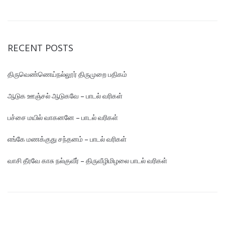
RECENT POSTS
திருவெண்ணெய்நல்லூர் திருமுறை பதிகம்
ஆடுக ஊஞ்சல் ஆடுகவே – பாடல் வரிகள்
பச்சை மயில் வாகனனே – பாடல் வரிகள்
எங்கே மண‌க்குது சந்தனம் – பாடல் வரிகள்
வாசி தீரவே காசு நல்குவீர் – திருவீழிமிழலை பாடல் வரிகள்