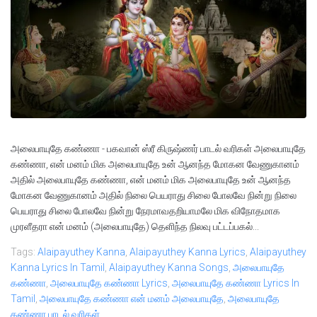
அலைபாயுதே கண்ணா - பகவான் ஸ்ரீ கிருஷ்ணர் பாடல் வரிகள் அலைபாயுதே
கண்ணா, என் மனம் மிக அலைபாயுதே உன் ஆனந்த மோகன வேணுகானம்
அதில் அலைபாயுதே கண்ணா, என் மனம் மிக அலைபாயுதே உன் ஆனந்த
மோகன வேணுகானம் அதில் நிலை பெயராது சிலை போலவே நின்று நிலை
பெயராது சிலை போலவே நின்று நேரமாவதறியாமலே மிக விநோதமாக
முரளீதரா என் மனம் (அலைபாயுதே) தெளிந்த நிலவு பட்டப்பகல்...
Tags:
Alaipayuthey Kanna
,
Alaipayuthey Kanna Lyrics
,
Alaipayuthey
Kanna Lyrics In Tamil
,
Alaipayuthey Kanna Songs
,
அலைபாயுதே
கண்ணா
,
அலைபாயுதே கண்ணா Lyrics
,
அலைபாயுதே கண்ணா Lyrics In
Tamil
,
அலைபாயுதே கண்ணா என் மனம் அலைபாயுதே
,
அலைபாயுதே
கண்ணா பாடல் வரிகள்