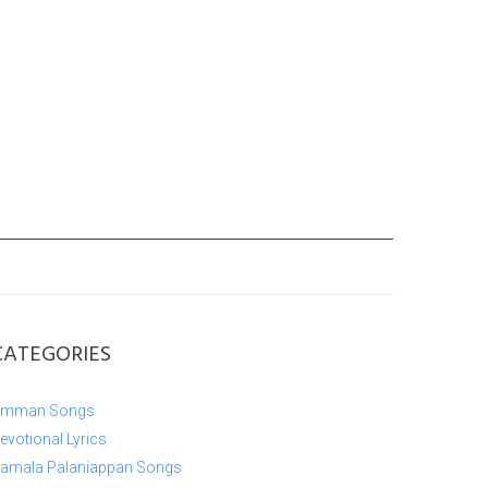
CATEGORIES
mman Songs
evotional Lyrics
amala Palaniappan Songs