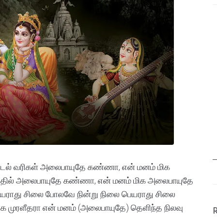
ாடல் வரிகள் அலைபாயுதே கண்ணா, என் மனம் மிக
ல் அலைபாயுதே கண்ணா, என் மனம் மிக அலைபாயுதே
ராது சிலை போலவே நின்று நிலை பெயராது சிலை
முரளீதரா என் மனம் (அலைபாயுதே) தெளிந்த நிலவு