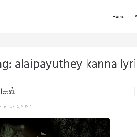
Home
ag:
alaipayuthey kanna lyri
ிகள்
ecember 6, 2022