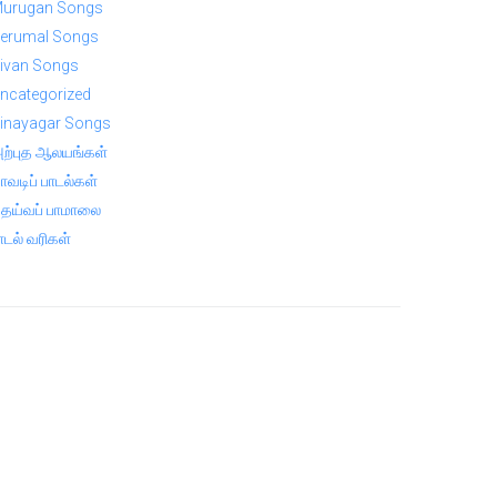
urugan Songs
erumal Songs
ivan Songs
ncategorized
inayagar Songs
ற்புத ஆலயங்கள்
ாவடிப் பாடல்கள்
ெய்வப் பாமாலை
ாடல் வரிகள்