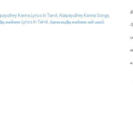
த
ipayuthey Kanna Lyrics In Tamil
,
Alaipayuthey Kanna Songs
,
ே கண்ணா Lyrics In Tamil
,
அலைபாயுதே கண்ணா என் மனம்
ஆ
ப
எ
வ