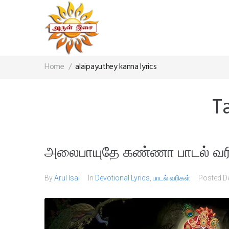
Home
/
alaipayuthey kanna lyrics
T
அலைபாயுதே கண்ணா பாடல் வர
By
Arul Isai
In
Devotional Lyrics
,
பாடல் வரிகள்
Posted
D