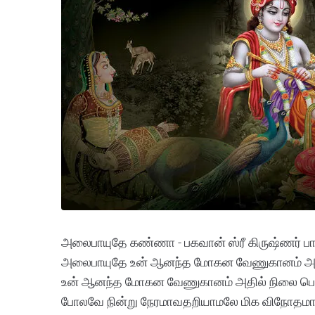
அலைபாயுதே கண்ணா - பகவான் ஸ்ரீ கிருஷ்ணர் ப
அலைபாயுதே உன் ஆனந்த மோகன வேணுகானம் அதி
உன் ஆனந்த மோகன வேணுகானம் அதில் நிலை பெய
போலவே நின்று நேரமாவதறியாமலே மிக விநோதமாக 