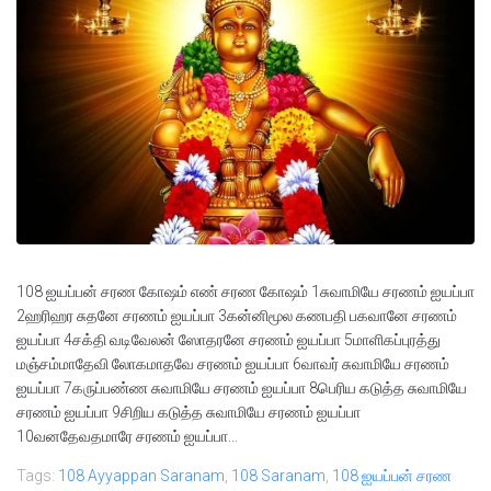
108 ஐயப்பன் சரண கோஷம் எண் சரண கோஷம் 1சுவாமியே சரணம் ஐயப்பா
2ஹரிஹர சுதனே சரணம் ஐயப்பா 3கன்னிமூல கணபதி பகவானே சரணம்
ஐயப்பா 4சக்தி வடிவேலன் ஸோதரனே சரணம் ஐயப்பா 5மாளிகப்புரத்து
மஞ்சம்மாதேவி லோகமாதவே சரணம் ஐயப்பா 6வாவர் சுவாமியே சரணம்
ஐயப்பா 7கருப்பண்ண சுவாமியே சரணம் ஐயப்பா 8பெரிய கடுத்த சுவாமியே
சரணம் ஐயப்பா 9சிறிய கடுத்த சுவாமியே சரணம் ஐயப்பா
10வனதேவதமாரே சரணம் ஐயப்பா...
Tags:
108 Ayyappan Saranam
,
108 Saranam
,
108 ஐயப்பன் சரண