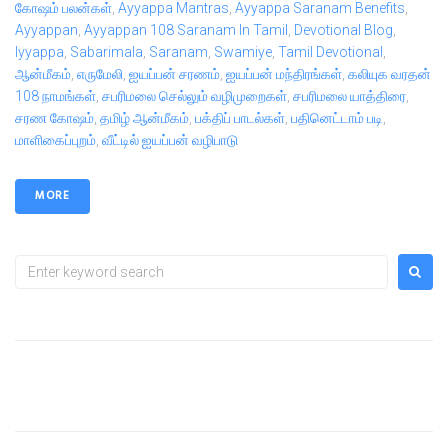
கோஷம் பலன்கள்
,
Ayyappa Mantras
,
Ayyappa Saranam Benefits
,
Ayyappan
,
Ayyappan 108 Saranam In Tamil
,
Devotional Blog
,
Iyyappa
,
Sabarimala
,
Saranam
,
Swamiye
,
Tamil Devotional
,
ஆன்மீகம்
,
எருமேலி
,
ஐயப்பன் சரணம்
,
ஐயப்பன் மந்திரங்கள்
,
கலியுக வரதன்
108 நாமங்கள்
,
சபரிமலை செல்லும் வழிமுறைகள்
,
சபரிமலை யாத்திரை
,
சரண கோஷம்
,
தமிழ் ஆன்மீகம்
,
பக்திப் பாடல்கள்
,
பதினெட்டாம் படி
,
மாளிகைப்புறம்
,
வீட்டில் ஐயப்பன் வழிபாடு
MORE