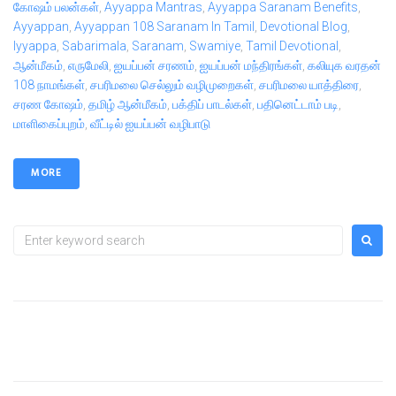
கோஷம் பலன்கள்
,
Ayyappa Mantras
,
Ayyappa Saranam Benefits
,
Ayyappan
,
Ayyappan 108 Saranam In Tamil
,
Devotional Blog
,
Iyyappa
,
Sabarimala
,
Saranam
,
Swamiye
,
Tamil Devotional
,
ஆன்மீகம்
,
எருமேலி
,
ஐயப்பன் சரணம்
,
ஐயப்பன் மந்திரங்கள்
,
கலியுக வரதன்
108 நாமங்கள்
,
சபரிமலை செல்லும் வழிமுறைகள்
,
சபரிமலை யாத்திரை
,
சரண கோஷம்
,
தமிழ் ஆன்மீகம்
,
பக்திப் பாடல்கள்
,
பதினெட்டாம் படி
,
மாளிகைப்புறம்
,
வீட்டில் ஐயப்பன் வழிபாடு
MORE