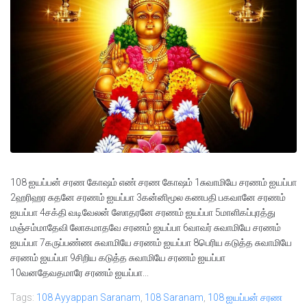
108 ஐயப்பன் சரண கோஷம் எண் சரண கோஷம் 1சுவாமியே சரணம் ஐயப்பா
2ஹரிஹர சுதனே சரணம் ஐயப்பா 3கன்னிமூல கணபதி பகவானே சரணம்
ஐயப்பா 4சக்தி வடிவேலன் ஸோதரனே சரணம் ஐயப்பா 5மாளிகப்புரத்து
மஞ்சம்மாதேவி லோகமாதவே சரணம் ஐயப்பா 6வாவர் சுவாமியே சரணம்
ஐயப்பா 7கருப்பண்ண சுவாமியே சரணம் ஐயப்பா 8பெரிய கடுத்த சுவாமியே
சரணம் ஐயப்பா 9சிறிய கடுத்த சுவாமியே சரணம் ஐயப்பா
10வனதேவதமாரே சரணம் ஐயப்பா...
Tags:
108 Ayyappan Saranam
,
108 Saranam
,
108 ஐயப்பன் சரண