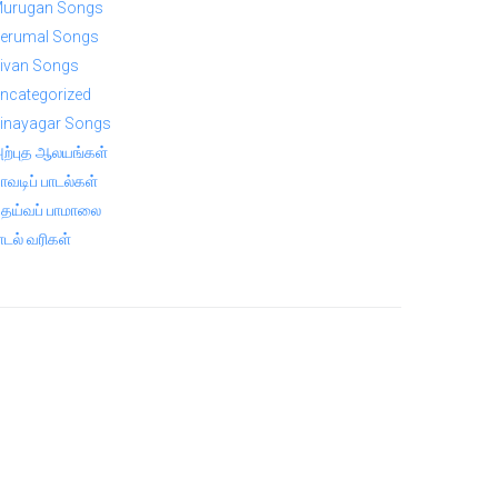
urugan Songs
erumal Songs
ivan Songs
ncategorized
inayagar Songs
ற்புத ஆலயங்கள்
ாவடிப் பாடல்கள்
ெய்வப் பாமாலை
ாடல் வரிகள்