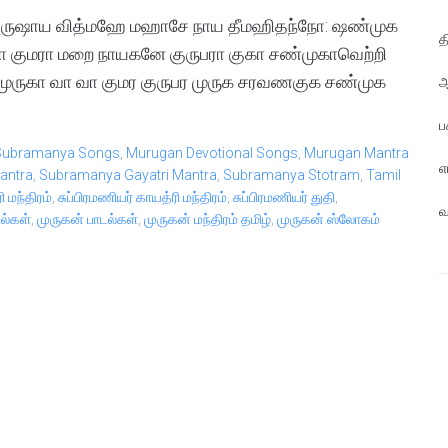
 தத்புருஷாய வித்மஹே மஹாசே நாய தீமஹிதந்நோ: ஷண்முக
த
ா குமரா மறை நாயகனே குருபரா குகா சண்முகாவெற்றி
முருகா வா வா குமர குருபர முருக சரவணகுக சண்முக
ஆ
ப
Subramanya Songs
,
Murugan Devotional Songs
,
Murugan Mantra
எ
antra
,
Subramanya Gayatri Mantra
,
Subramanya Stotram
,
Tamil
 மந்திரம்
,
சுப்பிரமணியர் காயத்ரி மந்திரம்
,
சுப்பிரமணியர் துதி
,
வ
டல்கள்
,
முருகன் பாடல்கள்
,
முருகன் மந்திரம் தமிழ்
,
முருகன் ஸ்லோகம்