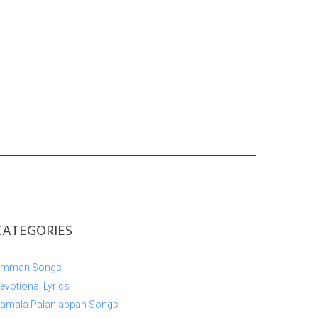
CATEGORIES
mman Songs
evotional Lyrics
amala Palaniappan Songs