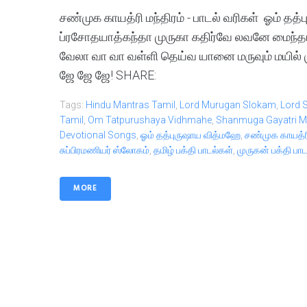
சண்முக காயத்ரி மந்திரம் - பாடல் வரிகள் ஓம்
ப்ரசோதயாத்கந்தா முருகா கதிர்வே லவனே மைந்த
வேலா வா வா வள்ளி தெய்வ யானை மருவும் மயில் 
ஜே ஜே ஜே! SHARE:
Tags:
Hindu Mantras Tamil
,
Lord Murugan Slokam
,
Lord 
Tamil
,
Om Tatpurushaya Vidhmahe
,
Shanmuga Gayatri M
Devotional Songs
,
ஓம் தத்புருஷாய வித்மஹே
,
சண்முக காயத்ரி
சுப்பிரமணியர் ஸ்லோகம்
,
தமிழ் பக்தி பாடல்கள்
,
முருகன் பக்தி பா
MORE