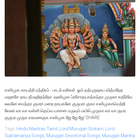
சண்முக காயத்ரி மந்திரம் - பாடல் வரிகள் ஓம் தத்புருஷாய வித்மஹே
மஹாசே நாய தீமஹிதந்நோ: ஷண்முக ப்ரசோதயாத்கந்தா முருகா கதிர்வே
லவனே மைந்தா குமரா மறை நாயகனே குருபரா குகா சண்முகாவெற்றி
வேலா வா வா வள்ளி தெய்வ யானை மருவும் மயில் முருகா வா வா குமர
குருபர முருக சரவணகுக சண்முக ஜே ஜே ஜே! SHARE:
Tags:
Hindu Mantras Tamil
,
Lord Murugan Slokam
,
Lord
Subramanya Songs
,
Murugan Devotional Songs
,
Murugan Mantra