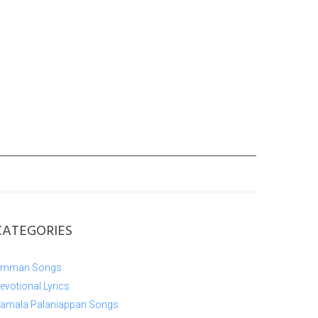
CATEGORIES
mman Songs
evotional Lyrics
amala Palaniappan Songs