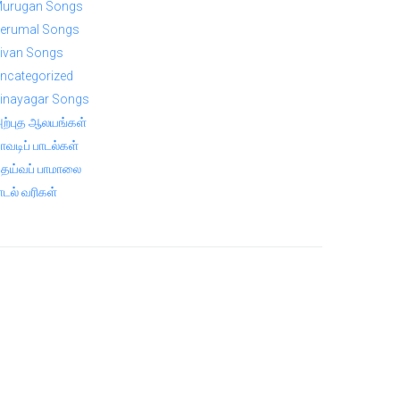
urugan Songs
erumal Songs
ivan Songs
ncategorized
inayagar Songs
ற்புத ஆலயங்கள்
ாவடிப் பாடல்கள்
ெய்வப் பாமாலை
ாடல் வரிகள்