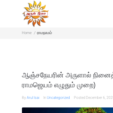
Home
/
ராமநாமம்
ஆஞ்சநேயரின் அருளால் நினைத்
ராமஜெயம் எழுதும் முறை)
By
Arul Isai
In
Uncategorized
Posted
December 6, 202