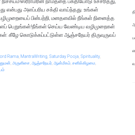
நிச்சயம்!ஸ்ரீராமரின் நாமத்தை பக்தியோடு உச்சரித்து,
ு என்பது அளப்பரிய சக்தி வாய்ந்தது. உங்கள்
த
ழிமுறையைப் பின்பற்றி, மனதளவில் நீங்கள் நினைத்த
ஆ
ப் பெறுங்கள்!நீங்கள் செய்ய வேண்டிய வழிமுறைகள்
ள்: கீழே கொடுக்கப்பட்டுள்ள ஆஞ்சநேயர் திருவுருவப்
ப
எ
ord Rama
,
MantraWriting
,
Saturday Pooja
,
Spirituality
,
னுமன்
,
அருளிசை
,
ஆஞ்சநேயர்
,
ஆன்மீகம்
,
சனிக்கிழமை
,
வ
யம்