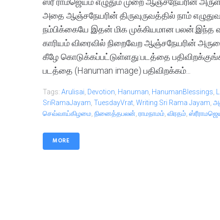
ஸ்ரீ ராமஜெயம் எழுதும் முறை ஆஞ்சநேயரின் அருள் 
அதை ஆஞ்சநேயரின் திருவுருவத்தில் நாம் எழுதுவத
நம்பிக்கையே இதன் மிக முக்கியமான பலன்.இந்த வ
காரியம் விரைவில் நிறைவேற ஆஞ்சநேயரின் அருளை
கீழே கொடுக்கப்பட்டுள்ளது:படத்தை பதிவிறக்குங்க
படத்தை (Hanuman image) பதிவிறக்கம்...
Tags:
Arulisai
,
Devotion
,
Hanuman
,
HanumanBlessings
,
L
SriRamaJayam
,
TuesdayVrat
,
Writing Sri Rama Jayam
,
அ
செவ்வாய்கிழமை
,
நினைத்தபலன்
,
ராமநாமம்
,
விரதம்
,
ஸ்ரீராமஜெ
MORE