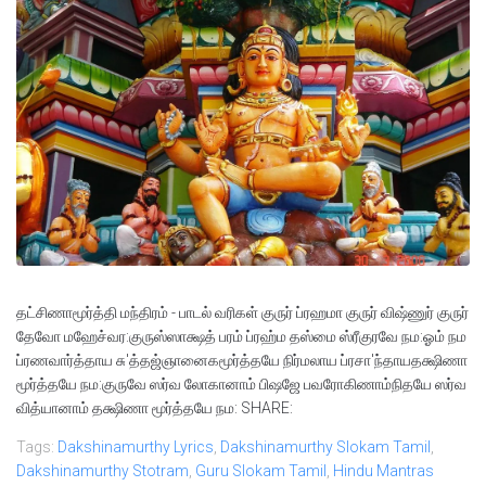
தட்சிணாமூர்த்தி மந்திரம் - பாடல் வரிகள் குருர் ப்ரஹமா குருர் விஷ்ணுர் குருர்
தேவோ மஹேச்வர:குருஸ்ஸாக்ஷத் பரம் ப்ரஹ்ம தஸ்மை ஸ்ரீகுரவே நம:ஓம் நம
ப்ரணவார்த்தாய சு'த்தஜ்ஞானைகமூர்த்தயே நிர்மலாய ப்ரசா'ந்தாயதக்ஷிணா
மூர்த்தயே நம:குருவே ஸர்வ லோகானாம் பிஷஜே பவரோகிணாம்நிதயே ஸர்வ
வித்யானாம் தக்ஷிணா மூர்த்தயே நம: SHARE:
Tags:
Dakshinamurthy Lyrics
,
Dakshinamurthy Slokam Tamil
,
Dakshinamurthy Stotram
,
Guru Slokam Tamil
,
Hindu Mantras