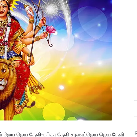
கள் ஜெய ஜெய தேவி-துர்கா தேவி சரணம்ஜெய ஜெய தேவி