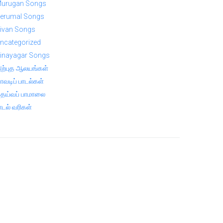
urugan Songs
erumal Songs
ivan Songs
ncategorized
inayagar Songs
ற்புத ஆலயங்கள்
ாவடிப் பாடல்கள்
ெய்வப் பாமாலை
ாடல் வரிகள்