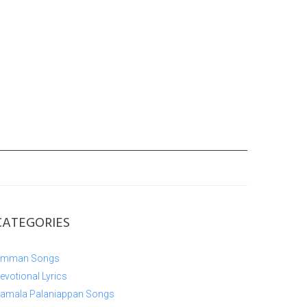
CATEGORIES
mman Songs
evotional Lyrics
amala Palaniappan Songs