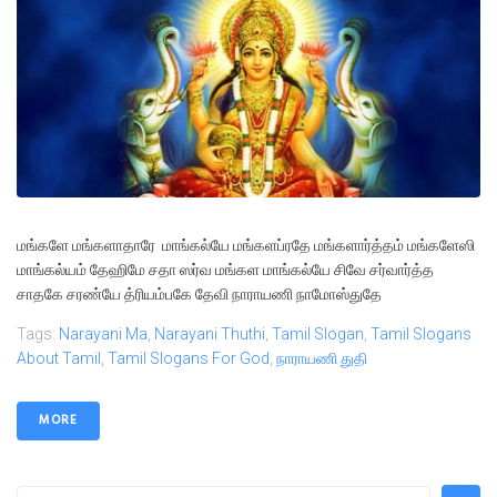
மங்களே மங்களாதாரே மாங்கல்யே மங்களப்ரதே மங்களார்த்தம் மங்களேஸி
மாங்கல்யம் தேஹிமே சதா ஸர்வ மங்கள மாங்கல்யே சிவே சர்வார்த்த
சாதகே சரண்யே த்ரியம்பகே தேவி நாராயணி நாமோஸ்துதே
Tags:
Narayani Ma
,
Narayani Thuthi
,
Tamil Slogan
,
Tamil Slogans
About Tamil
,
Tamil Slogans For God
,
நாராயணி துதி
MORE