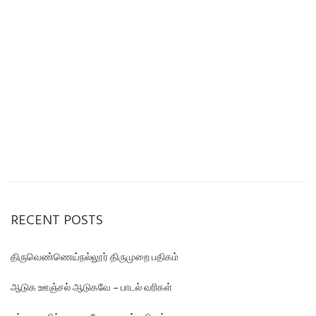
RECENT POSTS
திருவெண்ணெய்நல்லூர் திருமுறை பதிகம்
ஆடுக ஊஞ்சல் ஆடுகவே – பாடல் வரிகள்