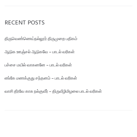
RECENT POSTS
திருவெண்ணெய்நல்லூர் திருமுறை பதிகம்
ஆடுக ஊஞ்சல் ஆடுகவே – பாடல் வரிகள்
பச்சை மயில் வாகனனே – பாடல் வரிகள்
எங்கே மண‌க்குது சந்தனம் – பாடல் வரிகள்
வாசி தீரவே காசு நல்குவீர் – திருவீழிமிழலை பாடல் வரிகள்