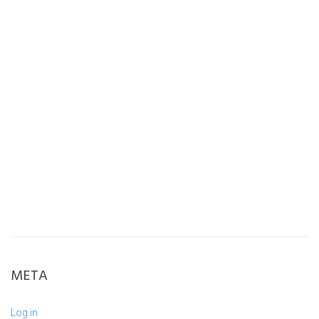
META
Log in