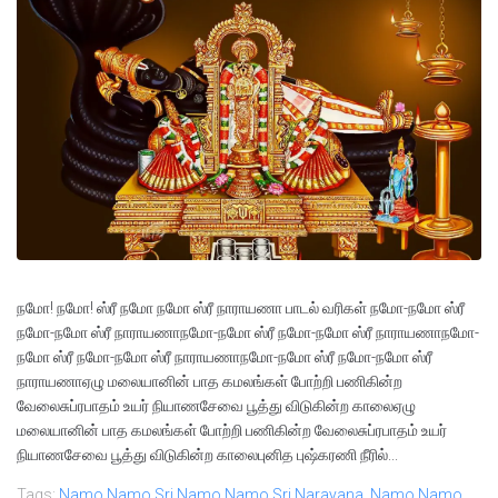
நமோ! நமோ! ஸ்ரீ நமோ நமோ ஸ்ரீ நாராயணா பாடல் வரிகள் நமோ-நமோ ஸ்ரீ
நமோ-நமோ ஸ்ரீ நாராயணாநமோ-நமோ ஸ்ரீ நமோ-நமோ ஸ்ரீ நாராயணாநமோ-
நமோ ஸ்ரீ நமோ-நமோ ஸ்ரீ நாராயணாநமோ-நமோ ஸ்ரீ நமோ-நமோ ஸ்ரீ
நாராயணாஏழு மலையானின் பாத கமலங்கள் போற்றி பணிகின்ற
வேலைசுப்ரபாதம் உயர் நியாணசேவை பூத்து விடுகின்ற காலைஏழு
மலையானின் பாத கமலங்கள் போற்றி பணிகின்ற வேலைசுப்ரபாதம் உயர்
நியாணசேவை பூத்து விடுகின்ற காலைபுனித புஷ்கரணி நீரில்...
Tags:
Namo Namo Sri Namo Namo Sri Narayana
,
Namo Namo