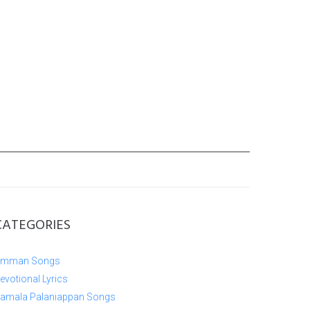
CATEGORIES
mman Songs
evotional Lyrics
amala Palaniappan Songs