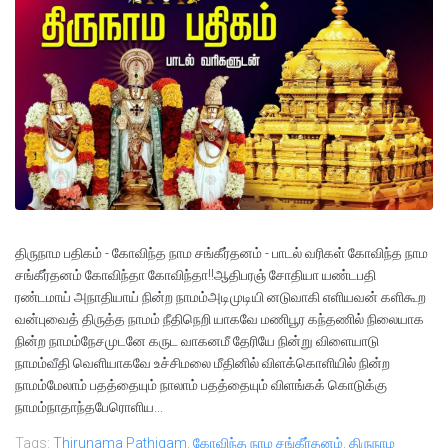
திருநாம பதிகம் - கோவிந்த நாம சங்கீர்தனம் - பாடல் வரிகள் கோவிந்த நாம
சங்கீர்தனம் கோவிந்தா கோவிந்தா!!ஆதிபரஞ் சோதியா யண்டபதி
ரண்டமாய் அநாதியாய் நின்ற நாமம்அடிமுடியி னடுவாகி எளியவன் களிகூற
வன்புவைத் திருத்த நாமம் நீதிநெறி யாகவே மணிபூர கந்தணில் நிலையாக
நின்ற நாமம்நேசமுடனே கருட வாகனமீ தேரியே நின்று விளையாடு
நாமம்வீதி வெளியாகவே உச்சிமலை மீதினில் விளக்கொளியில் நின்ற
நாமம்மேலாம் பதத்தையும் நாலாம் பதத்தையும் விளங்கக் கொடுக்கு
நாமம்நாதாந்தபேரொளிய...
Tags:
Thirunama Pathigam
,
கோவிந்த நாம சங்கீர்தனம்
,
திருநாம