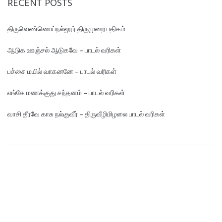
RECENT POSTS
திருவெண்ணெய்நல்லூர் திருமுறை பதிகம்
ஆடுக ஊஞ்சல் ஆடுகவே – பாடல் வரிகள்
பச்சை மயில் வாகனனே – பாடல் வரிகள்
எங்கே மண‌க்குது சந்தனம் – பாடல் வரிகள்
வாசி தீரவே காசு நல்குவீர் – திருவீழிமிழலை பாடல் வரிகள்