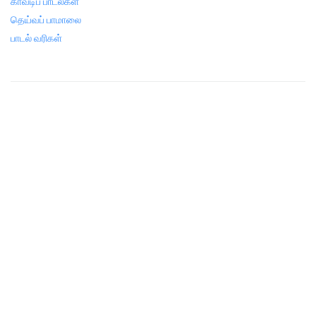
காவடிப் பாடல்கள்
தெய்வப் பாமாலை
பாடல் வரிகள்