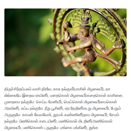
திருச்சிற்றம்பலம் வாசி தீரவே, காசு நல்குவீர்மாசின் மிழலையீர், ஏச
லில்லையே இறைவ ராயினீர், மறைகொள் மிழலையீர்கறைகொள் காசினை,
முறைமை நல்குமே. செய்ய மேனியீர், மெய்கொள் மிழலையீர்பைகொள்
அரவினீர், உய்ய நல்குமே. நீறு பூசினீர், ஏற தேறினீர்கூறு மிழலையீர், பேறும்
அருளுமே. காமன் வேவவோர், தூமக் கண்ணினீர்நாம மிழலையீர், சேமம்
நல்குமே. பிணிகொள் சடையினீர், மணிகொள் மிடறினீர்அணிகொள்
மிழலையீர், பணிகொண் டருளுமே. மங்கை பங்கினீர், துங்க