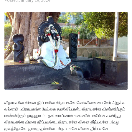
Posted
January 29, 2024
விநாயகனே வினை தீர்ப்பவனே விநாயகனே வெல்வினையை வேர் அறுக்க
வல்லான்…விநாயகனே வேட்கை தணிவிப்பான்…விநாயகனே விண்ணிற்கும்
மண்ணிற்கும் நாதனுமாம்…தன்மையினால் கண்ணில் பணிமின் கணிந்து…
விநாயகனே வினை தீர்ப்பவனே…விநாயகனே வினை தீர்ப்பவனே…வேழ
முகத்தோனே ஞால முதல்வனே…விநாயகனே வினை தீர்ப்பவனே…