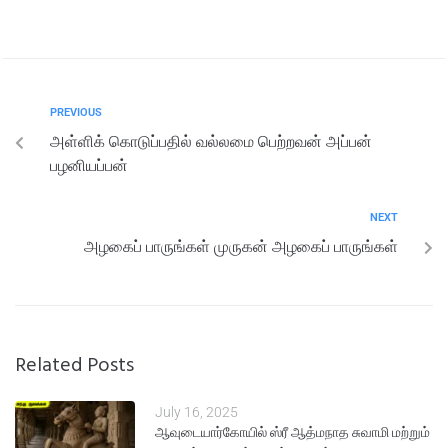
PREVIOUS
அள்ளிக் கொடுப்பதில் வல்லமை பெற்றவன் அப்பன்
பழனியப்பன்
NEXT
அழகைப் பாருங்கள் முருகன் அழகைப் பாருங்கள்
Related Posts
July 16, 2025
ஆவுடையார்கோயில் ஸ்ரீ ஆத்மநாத சுவாமி மற்றும்