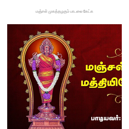
மஞ்சள் முகத்தழகும் பாடலை கேட்க