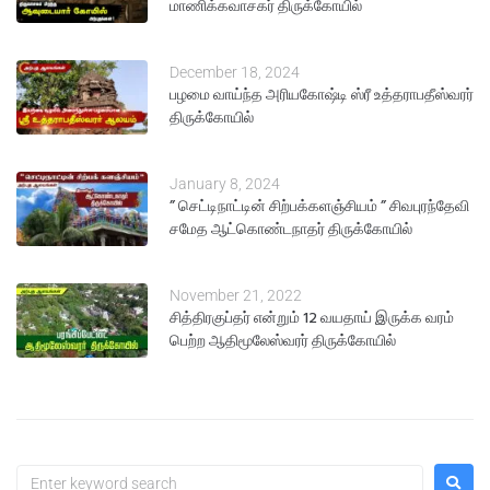
மாணிக்கவாசகர் திருக்கோயில்
December 18, 2024
பழமை வாய்ந்த அரியகோஷ்டி ஸ்ரீ உத்தராபதீஸ்வரர்
திருக்கோயில்
January 8, 2024
” செட்டிநாட்டின் சிற்பக்களஞ்சியம் ” சிவபுரந்தேவி
சமேத ஆட்கொண்டநாதர் திருக்கோயில்​
November 21, 2022
சித்திரகுப்தர் என்றும் 12 வயதாய் இருக்க வரம்
பெற்ற ஆதிமூலேஸ்வரர் திருக்கோயில்