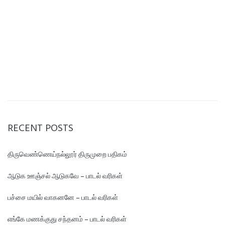
RECENT POSTS
திருவெண்ணெய்நல்லூர் திருமுறை பதிகம்
ஆடுக ஊஞ்சல் ஆடுகவே – பாடல் வரிகள்
பச்சை மயில் வாகனனே – பாடல் வரிகள்
எங்கே மண‌க்குது சந்தனம் – பாடல் வரிகள்