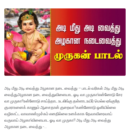
அடி மீது அடி வைத்து அழகான நடை வைத்து – பாடல் வரிகள் அடி மீது அடி
வைத்துஅழகான நடை வைத்துவிளையாட ஓடி வா முருகா!என்னோடு சேர
வா முருகா!!உன்னோடு சாய்ந்தாட உடலிங்கு தள்ளாடஉயிர் மெல்ல ஏங்குதே
குமராஉனைக் காணும் ஆசைதான் குறைவா?கண்ணோடு ஒளியில்லை
வழிகாட்ட வாவாஎன்மூச்சும் எனதில்லை உனக்காக தேவாவிரைவாய்
வருவாய் அழகா!விளையாட ஓடி வா முருகா!! அடி மீது அடி வைத்து
அழகான நடை வைத்து -...