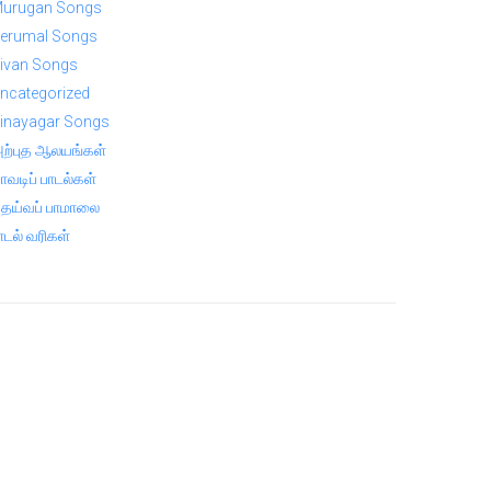
urugan Songs
erumal Songs
ivan Songs
ncategorized
inayagar Songs
ற்புத ஆலயங்கள்
ாவடிப் பாடல்கள்
ெய்வப் பாமாலை
ாடல் வரிகள்