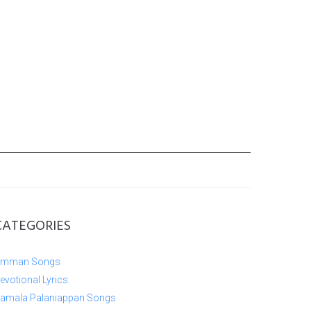
CATEGORIES
mman Songs
evotional Lyrics
amala Palaniappan Songs