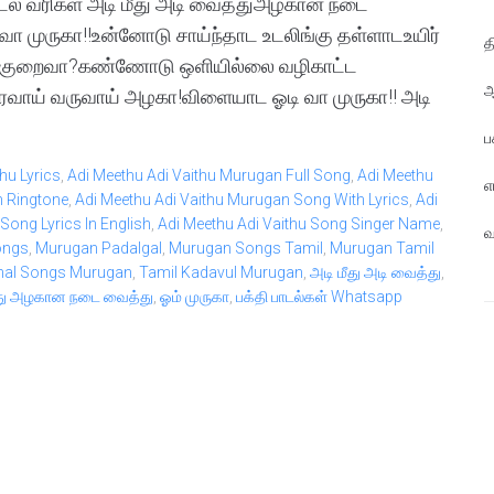
டல் வரிகள் அடி மீது அடி வைத்துஅழகான நடை
 முருகா!!உன்னோடு சாய்ந்தாட உடலிங்கு தள்ளாடஉயிர்
த
் குறைவா?கண்ணோடு ஒளியில்லை வழிகாட்ட
ஆ
வாய் வருவாய் அழகா!விளையாட ஓடி வா முருகா!! அடி
ப
hu Lyrics
,
Adi Meethu Adi Vaithu Murugan Full Song
,
Adi Meethu
எ
n Ringtone
,
Adi Meethu Adi Vaithu Murugan Song With Lyrics
,
Adi
Song Lyrics In English
,
Adi Meethu Adi Vaithu Song Singer Name
,
வ
ongs
,
Murugan Padalgal
,
Murugan Songs Tamil
,
Murugan Tamil
onal Songs Murugan
,
Tamil Kadavul Murugan
,
அடி மீது அடி வைத்து
,
்து அழகான நடை வைத்து
,
ஓம் முருகா
,
பக்தி பாடல்கள் Whatsapp