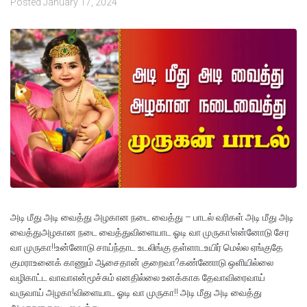
Posted
January 17, 2024
அடி மீது அடி வைத்து அழகான நடை வைத்து – பாடல் வரிகள் அடி மீது அடி
வைத்துஅழகான நடை வைத்துவிளையாட ஓடி வா முருகா!என்னோடு சேர
வா முருகா!!உன்னோடு சாய்ந்தாட உடலிங்கு தள்ளாடஉயிர் மெல்ல ஏங்குதே
குமராஉனைக் காணும் ஆசைதான் குறைவா?கண்ணோடு ஒளியில்லை
வழிகாட்ட வாவாஎன்மூச்சும் எனதில்லை உனக்காக தேவாவிரைவாய்
வருவாய் அழகா!விளையாட ஓடி வா முருகா!! அடி மீது அடி வைத்து