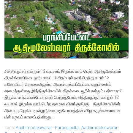
சித்திரகுப்தர் என்றும் 12 வயதாய் இருக்க வரம் பெற்ற ஆதிமூலேஸ்வரர்
திருக்கோவில் கடலூர் மாவட்டம் சிதம்பரம் நகரிலிருந்து சுமார் 13
கிலோமீட்டர் தொலைவிலுள்ள அகரம் பரங்கிப்பேட்டை எனும் ஊரில்
அமைந்துள்ளது இத்திருக்கோயில். திருக்கடையூரில் என்றும் பதினாறாய்
இருக்க மார்க்கண்டேயர் வரம் பெற்றதுபோல், சித்திரகுப்தர் என்றும் 12
வயதாய் இருக்க வரம் பெற்ற தலமாக விளங்குகிறது. திருக்கோயிலின்
அமைப்பு அழகிய மூன்று நிலை ராஜகோபுரத்தின் கீழே கருங்கல்லாலான
மீன் உருவம் காணப்படுகிறது....
Tags:
Aadhimooleswarar - Parangipettai
,
Aadhimooleswarar