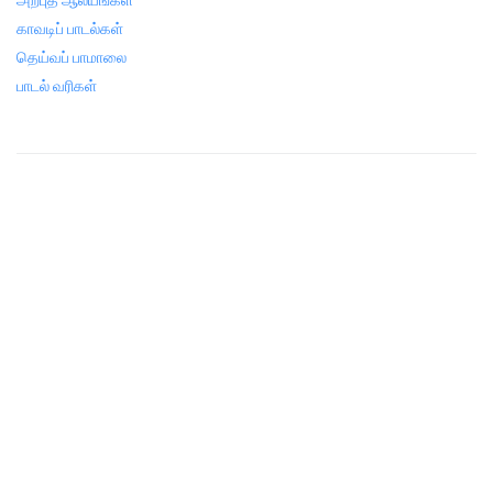
அற்புத ஆலயங்கள்
காவடிப் பாடல்கள்
தெய்வப் பாமாலை
பாடல் வரிகள்