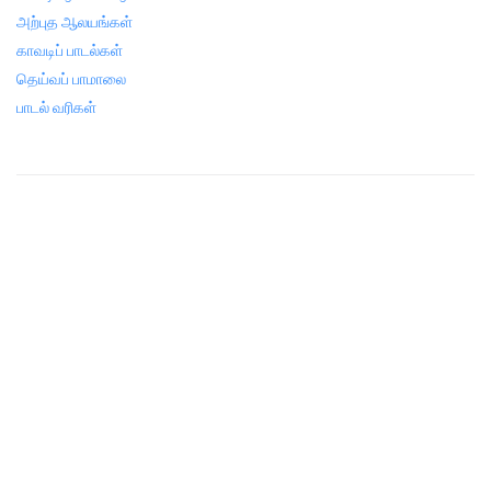
அற்புத ஆலயங்கள்
காவடிப் பாடல்கள்
தெய்வப் பாமாலை
பாடல் வரிகள்