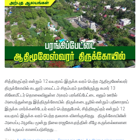
சித்திரகுப்தர் என்றும் 12 வயதாய் இருக்க வரம் பெற்ற ஆதிமூலேஸ்வரர்
திருக்கோவில் கடலூர் மாவட்டம் சிதம்பரம் நகரிலிருந்து சுமார் 13
கிலோமீட்டர் தொலைவிலுள்ள அகரம் பரங்கிப்பேட்டை எனும் ஊரில்
அமைந்துள்ளது இத்திருக்கோயில். திருக்கடையூரில் என்றும் பதினாறாய்
இருக்க மார்க்கண்டேயர் வரம் பெற்றதுபோல், சித்திரகுப்தர் என்றும் 12
வயதாய் இருக்க வரம் பெற்ற தலமாக விளங்குகிறது. திருக்கோயிலின்
அமைப்பு அழகிய மூன்று நிலை ராஜகோபுரத்தின் கீழே கருங்கல்லாலான
மீன் உருவம் காணப்படுகிறது....