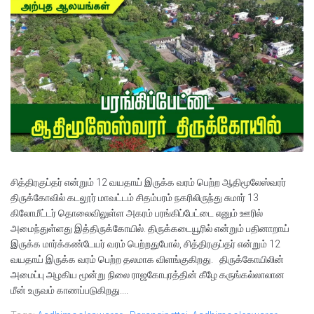
சித்திரகுப்தர் என்றும் 12 வயதாய் இருக்க வரம் பெற்ற ஆதிமூலேஸ்வரர்
திருக்கோவில் கடலூர் மாவட்டம் சிதம்பரம் நகரிலிருந்து சுமார் 13
கிலோமீட்டர் தொலைவிலுள்ள அகரம் பரங்கிப்பேட்டை எனும் ஊரில்
அமைந்துள்ளது இத்திருக்கோயில். திருக்கடையூரில் என்றும் பதினாறாய்
இருக்க மார்க்கண்டேயர் வரம் பெற்றதுபோல், சித்திரகுப்தர் என்றும் 12
வயதாய் இருக்க வரம் பெற்ற தலமாக விளங்குகிறது. திருக்கோயிலின்
அமைப்பு அழகிய மூன்று நிலை ராஜகோபுரத்தின் கீழே கருங்கல்லாலான
மீன் உருவம் காணப்படுகிறது....