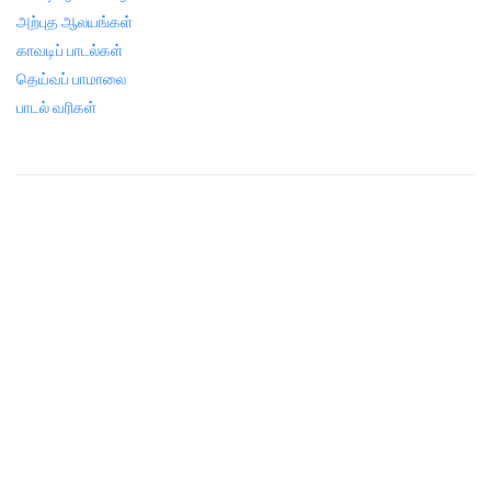
அற்புத ஆலயங்கள்
காவடிப் பாடல்கள்
தெய்வப் பாமாலை
பாடல் வரிகள்