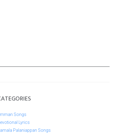
CATEGORIES
mman Songs
evotional Lyrics
amala Palaniappan Songs