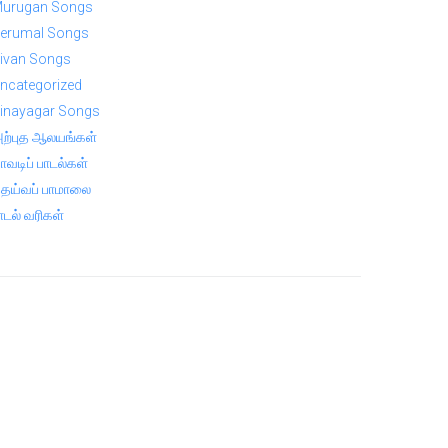
urugan Songs
erumal Songs
ivan Songs
ncategorized
inayagar Songs
ற்புத ஆலயங்கள்
ாவடிப் பாடல்கள்
ெய்வப் பாமாலை
ாடல் வரிகள்