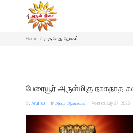
Home
/
ராகு கேது தோஷம்
பேரையூர் அருள்மிகு நாகநாத சு
By
Arul Isai
In
அற்புத ஆலயங்கள்
Posted
July 21, 2025