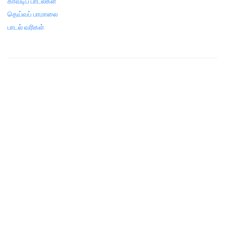
காவடிப் பாடல்கள்
தெய்வப் பாமாலை
பாடல் வரிகள்