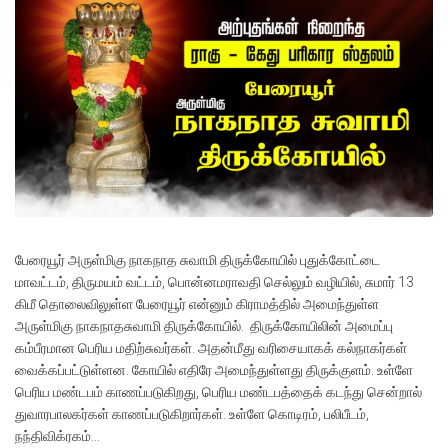
பேரையூர் அருள்மிகு நாகநாத சுவாமி திருக்கோயில் புதுக்கோட்டை
மாவட்டம், திருமயம் வட்டம், பொன்னமராவதி செல்லும் வழியில், சுமார் 13
கிமீ தொலைவிலுள்ள பேரையூர் என்னும் கிராமத்தில் அமைந்துள்ள
அருள்மிகு நாகநாதசுவாமி திருக்கோயில். திருக்கோயிலின் அமைப்பு
கம்பீரமான பெரிய மதிற்சுவர்கள். அதன்மீது வரிசையாகக் கல்நாகர்கள்
வைக்கப்பட்டுள்ளன. கோயில் எதிரே அமைந்துள்ளது திருக்குளம். உள்ளே
பெரிய மண்டபம் காணப்படுகிறது, பெரிய மண்டபத்தைக் கடந்து சென்றால்
துவாரபாலகர்கள் காணப்படுகிறார்கள். உள்ளே கொடிரம், பலிபீடம்,
நந்திவிக்ரகம்...