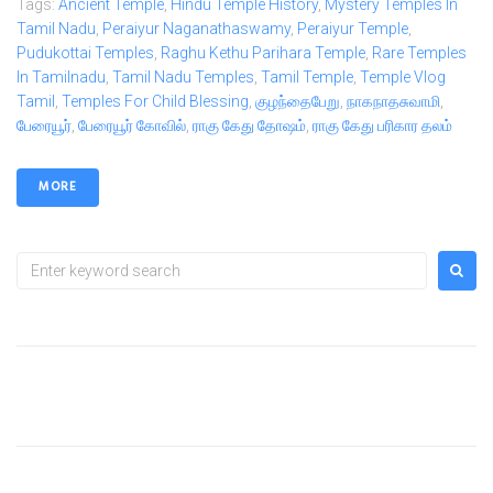
Tags:
Ancient Temple
,
Hindu Temple History
,
Mystery Temples In
Tamil Nadu
,
Peraiyur Naganathaswamy
,
Peraiyur Temple
,
Pudukottai Temples
,
Raghu Kethu Parihara Temple
,
Rare Temples
In Tamilnadu
,
Tamil Nadu Temples
,
Tamil Temple
,
Temple Vlog
Tamil
,
Temples For Child Blessing
,
குழந்தைபேறு
,
நாகநாதசுவாமி
,
பேரையூர்
,
பேரையூர் கோவில்
,
ராகு கேது தோஷம்
,
ராகு கேது பரிகார தலம்
MORE