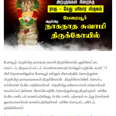
பேரையூர் அருள்மிகு நாகநாத சுவாமி திருக்கோயில் புதுக்கோட்டை
மாவட்டம், திருமயம் வட்டம், பொன்னமராவதி செல்லும் வழியில், சுமார் 13
கிமீ தொலைவிலுள்ள பேரையூர் என்னும் கிராமத்தில் அமைந்துள்ள
அருள்மிகு நாகநாதசுவாமி திருக்கோயில். திருக்கோயிலின் அமைப்பு
கம்பீரமான பெரிய மதிற்சுவர்கள். அதன்மீது வரிசையாகக் கல்நாகர்கள்
வைக்கப்பட்டுள்ளன. கோயில் எதிரே அமைந்துள்ளது திருக்குளம். உள்ளே
பெரிய மண்டபம் காணப்படுகிறது, பெரிய மண்டபத்தைக் கடந்து சென்றால்
துவாரபாலகர்கள் காணப்படுகிறார்கள். உள்ளே கொடிரம், பலிபீடம்,
நந்திவிக்ரகம்...