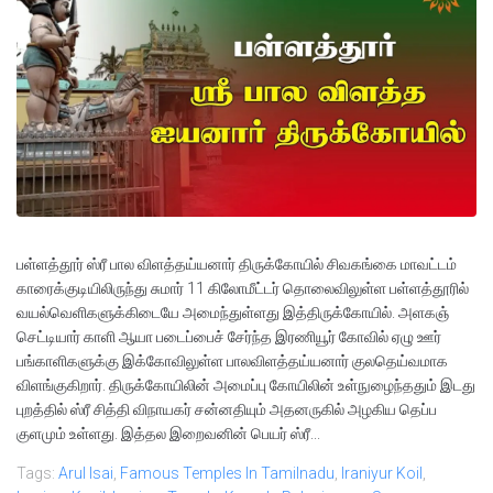
பள்ளத்தூர் ஸ்ரீ பால விளத்தய்யனார் திருக்கோயில் சிவகங்கை மாவட்டம்
காரைக்குடியிலிருந்து சுமார் 11 கிலோமீட்டர் தொலைவிலுள்ள பள்ளத்தூரில்
வயல்வெளிகளுக்கிடையே அமைந்துள்ளது இத்திருக்கோயில். அளகஞ்
செட்டியார் காளி ஆயா படைப்பைச் சேர்ந்த இரணியூர் கோவில் ஏழு ஊர்
பங்காளிகளுக்கு இக்கோவிலுள்ள பாலவிளத்தய்யனார் குலதெய்வமாக
விளங்குகிறார். திருக்கோயிலின் அமைப்பு கோயிலின் உள்நுழைந்ததும் இடது
புறத்தில் ஸ்ரீ சித்தி விநாயகர் சன்னதியும் அதனருகில் அழகிய தெப்ப
குளமும் உள்ளது. இத்தல இறைவனின் பெயர் ஸ்ரீ...
Tags:
Arul Isai
,
Famous Temples In Tamilnadu
,
Iraniyur Koil
,