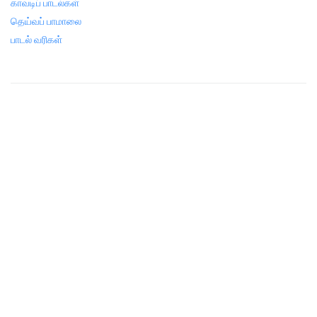
காவடிப் பாடல்கள்
தெய்வப் பாமாலை
பாடல் வரிகள்