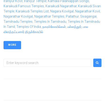
Iraniyur Kovil
,
Iraniyur Temple
,
Kamala Palaniappan Songs
,
Karaikudi Famous Temples
,
Karaikudi Nagarathar
,
Karaikudi Sivan
Temple
,
Karaikudi Temples List
,
Nagara Kovilgal
,
Nagarathar Kovil
,
Nagarathar Kovilgal
,
Nagarathar Temples
,
Pallathur
,
Sivagangai
,
Tamilnadu Temples
,
Temples In Tamilnadu
,
Temples In Tamilnadu
In Tamil
,
Temples Of India
,
நகரக்கோவில்கள்
,
பள்ளத்தூர்
,
பால
விளத்தய்யனார் திருக்கோயில்
MORE