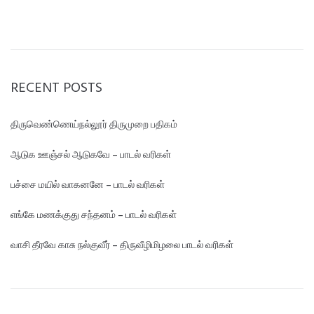
RECENT POSTS
திருவெண்ணெய்நல்லூர் திருமுறை பதிகம்
ஆடுக ஊஞ்சல் ஆடுகவே – பாடல் வரிகள்
பச்சை மயில் வாகனனே – பாடல் வரிகள்
எங்கே மண‌க்குது சந்தனம் – பாடல் வரிகள்
வாசி தீரவே காசு நல்குவீர் – திருவீழிமிழலை பாடல் வரிகள்