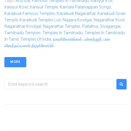
Tags:
Arul Isai
,
Famous Temples In Tamilnadu
,
Iraniyur Koil
,
Iraniyur Kovil
,
Iraniyur Temple
,
Kamala Palaniappan Songs
,
Karaikudi Famous Temples
,
Karaikudi Nagarathar
,
Karaikudi Sivan
Temple
,
Karaikudi Temples List
,
Nagara Kovilgal
,
Nagarathar Kovil
,
Nagarathar Kovilgal
,
Nagarathar Temples
,
Pallathur
,
Sivagangai
,
Tamilnadu Temples
,
Temples In Tamilnadu
,
Temples In Tamilnadu
In Tamil
,
Temples Of India
,
நகரக்கோவில்கள்
,
பள்ளத்தூர்
,
பால
விளத்தய்யனார் திருக்கோயில்
MORE