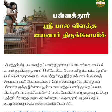
பள்ளத்தூர் ஸ்ரீ பால விளத்தய்யனார் திருக்கோயில் சிவகங்கை மாவட்டம்
காரைக்குடியிலிருந்து சுமார் 11 கிலோமீட்டர் தொலைவிலுள்ள பள்ளத்தூரில்
வயல்வெளிகளுக்கிடையே அமைந்துள்ளது இத்திருக்கோயில். அளகஞ்
செட்டியார் காளி ஆயா படைப்பைச் சேர்ந்த இரணியூர் கோவில் ஏழு ஊர்
பங்காளிகளுக்கு இக்கோவிலுள்ள பாலவிளத்தய்யனார் குலதெய்வமாக
விளங்குகிறார். திருக்கோயிலின் அமைப்பு கோயிலின் உள்நுழைந்ததும் இடது
புறத்தில் ஸ்ரீ சித்தி விநாயகர் சன்னதியும் அதனருகில் அழகிய தெப்ப
குளமும் உள்ளது. இத்தல இறைவனின் பெயர் ஸ்ரீ...