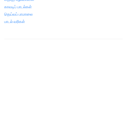
காவடிப் பாடல்கள்
தெய்வப் பாமாலை
பாடல் வரிகள்