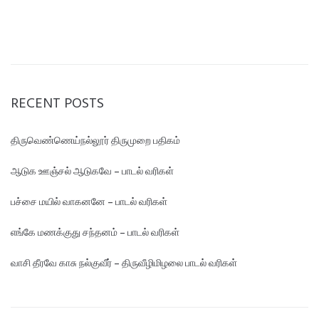
RECENT POSTS
திருவெண்ணெய்நல்லூர் திருமுறை பதிகம்
ஆடுக ஊஞ்சல் ஆடுகவே – பாடல் வரிகள்
பச்சை மயில் வாகனனே – பாடல் வரிகள்
எங்கே மண‌க்குது சந்தனம் – பாடல் வரிகள்
வாசி தீரவே காசு நல்குவீர் – திருவீழிமிழலை பாடல் வரிகள்