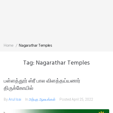
Home
/
Nagarathar Temples
Tag:
Nagarathar Temples
பள்ளத்தூர் ஸ்ரீ பால விளத்தய்யனார்
திருக்கோயில்
By
Arul Isai
In
அற்புத ஆலயங்கள்
Posted
April 25, 2022