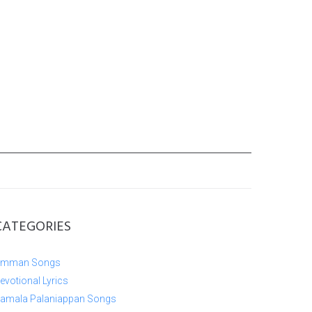
CATEGORIES
mman Songs
evotional Lyrics
amala Palaniappan Songs