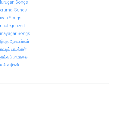
urugan Songs
erumal Songs
ivan Songs
ncategorized
inayagar Songs
ற்புத ஆலயங்கள்
ாவடிப் பாடல்கள்
ெய்வப் பாமாலை
ாடல் வரிகள்