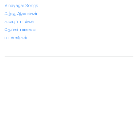
Vinayagar Songs
அற்புத ஆலயங்கள்
காவடிப் பாடல்கள்
தெய்வப் பாமாலை
பாடல் வரிகள்