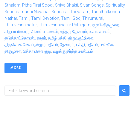
Sthalam
,
Pitha Pirai Soodi
,
Shiva Bhakti
,
Sivan Songs
,
Spirituality
,
Sundaramurthi Nayanar
,
Sundarar Thevaram
,
Taduthatkonda
Nathar
,
Tamil
,
Tamil Devotion
,
Tamil God
,
Thirumurai
,
Thiruvennainallur
,
Thiruvennainallur Pathigam
,
ஏழாம் திருமுறை
,
கிருபாபுரீஸ்வரர்
,
சிவன் பாடல்கள்
,
சுந்தரர் தேவாரம்
,
சைவ சமயம்
,
தடுத்தாட்கொண்ட நாதர்
,
தமிழ் பக்தி
,
திருவருட்டுறை
,
திருவெண்ணெய்நல்லூர் பதிகம்
,
தேவாரம்
,
பக்தி
,
பதிகம்
,
பன்னிரு
திருமுறை
,
பித்தா பிறை சூடி
,
வழக்கு தீர்த்த மண்டபம்
MORE