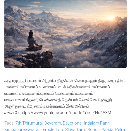
சுந்தரமூர்த்தி நாயனார் அருளிய திருவெண்ணெய்நல்லூர் திருமுறை பதிகம்
- ஊனாய் உயிரானாய் உடலானாய் பாடல் வரிகள்ஊனாய் உயிரானாய்
உடலானாய் உலகானாய்வானாய் நிலனானாய் கடலானாய்
மலையானாய்தேனார் பெண்ணைத் தென்பால் வெண்ணெய்நல்லூர்
அருள்துறையுள்ஆனாய் உனக்காளாய் இனி அல்லேன்
எனலாமே.https://www.youtube.com/shorts/YndiZNd4A3M
Tags:
7th Thirumurai
,
Devaram
,
Devotional
,
Indalam Pann
,
Kirubapureeswarar Temple
,
Lord Shiva Tamil Songs
,
Paadal Petra