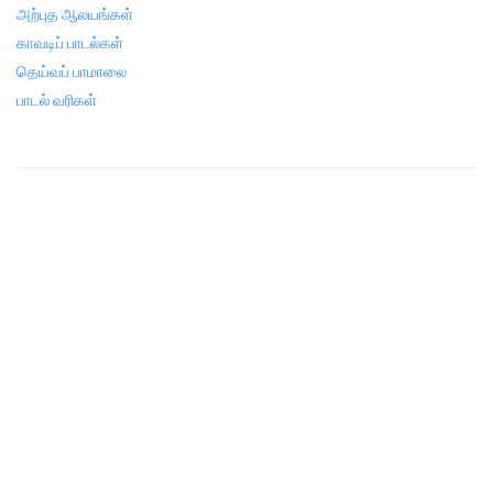
அற்புத ஆலயங்கள்
காவடிப் பாடல்கள்
தெய்வப் பாமாலை
பாடல் வரிகள்