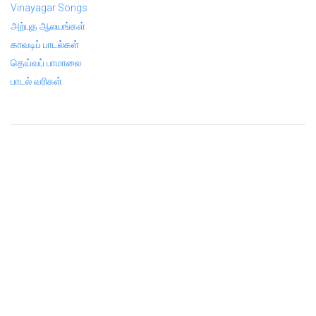
Vinayagar Songs
அற்புத ஆலயங்கள்
காவடிப் பாடல்கள்
தெய்வப் பாமாலை
பாடல் வரிகள்