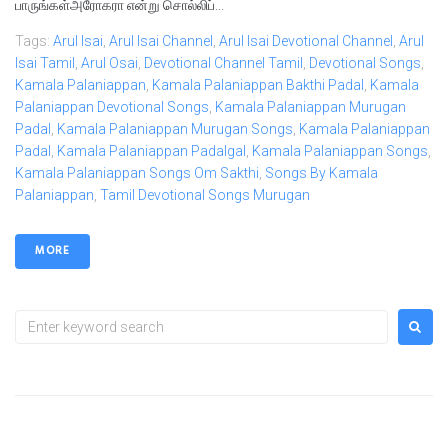
பாருங்கள்அரோகரா என்று சொல்லிப்...
Tags:
Arul Isai
,
Arul Isai Channel
,
Arul Isai Devotional Channel
,
Arul
Isai Tamil
,
Arul Osai
,
Devotional Channel Tamil
,
Devotional Songs
,
Kamala Palaniappan
,
Kamala Palaniappan Bakthi Padal
,
Kamala
Palaniappan Devotional Songs
,
Kamala Palaniappan Murugan
Padal
,
Kamala Palaniappan Murugan Songs
,
Kamala Palaniappan
Padal
,
Kamala Palaniappan Padalgal
,
Kamala Palaniappan Songs
,
Kamala Palaniappan Songs Om Sakthi
,
Songs By Kamala
Palaniappan
,
Tamil Devotional Songs Murugan
MORE